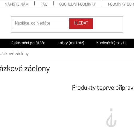
NAPIŠTE NÁM
FAQ
OBCHODNÍ PODMÍNKY
PODMÍNKY OC
HLEDAT
Dekorační polštáře
Látky (metráž)
Kuchyňský textil
vázkové záclony
ázkové záclony
Produkty teprve připra