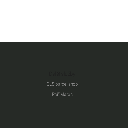
Další služby
GLS parcel shop
Peří Mareš