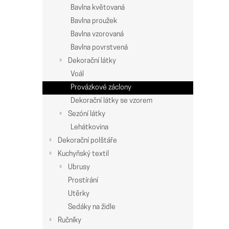
n
Bavlna květovaná
e
Bavlna proužek
l
Bavlna vzorovaná
Bavlna povrstvená
Dekorační látky
Voál
Provázkové záclony
Dekorační látky se vzorem
Sezóní látky
Lehátkovina
Dekorační polštáře
Kuchyňský textil
Ubrusy
Prostírání
Utěrky
Sedáky na židle
Ručníky