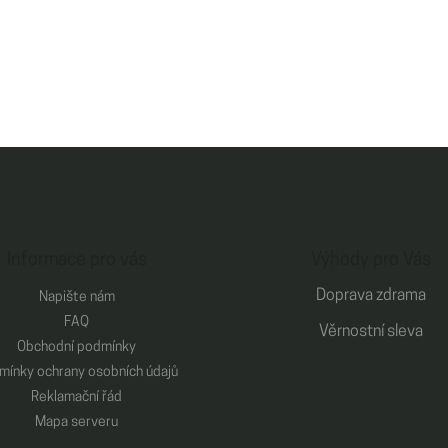
Informace pro vás
Výhody pro Vás
Doprava zdrama
Napište nám
FAQ
Věrnostní sleva
Obchodní podmínky
mínky ochrany osobních údajů
Reklamační řád
Mapa serveru