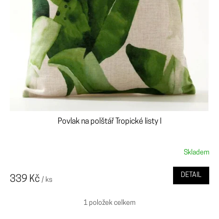
u
k
t
ů
Povlak na polštář Tropické listy I
Skladem
DETAIL
339 Kč
/ ks
1
položek celkem
O
v