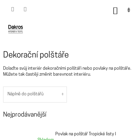
Přejít
na
NÁKUP
obsah
KOŠÍK
Dekorační polštáře
Dolaďte svůj interiér dekoračními polštáři nebo povlaky na polštáře.
Můžete tak častěji změnit barevnost interiéru.
Náplně do polštářů
Nejprodávanější
Povlak na polštář Tropické listy I