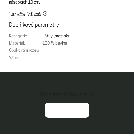
násobcích 10 cm.
Doplňkové parametry
Kategorie
:
Látky (metráž)
Materiál
:
100 % bavlna
Opakování vzoru
:
Váha
:
Z
á
p
a
Přijímáme online platby
t
í