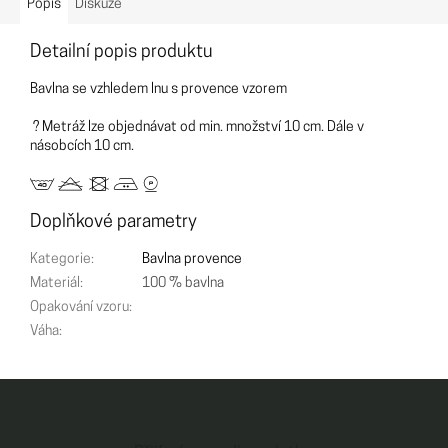
Popis
Diskuze
Detailní popis produktu
Bavlna se vzhledem lnu s provence vzorem
? Metráž lze objednávat od min. množství 10 cm. Dále v
násobcích 10 cm.
Doplňkové parametry
Kategorie
:
Bavlna provence
Materiál
:
100 % bavlna
Opakování vzoru
:
Váha
:
Z
á
p