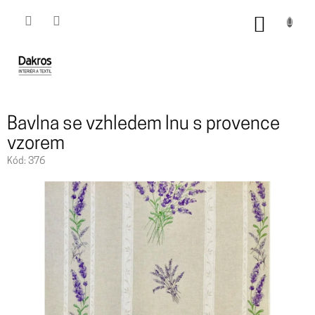
Přejít
na
NÁKUP
obsah
KOŠÍK
Bavlna se vzhledem lnu s provence
vzorem
Kód:
376